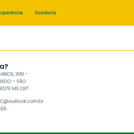
nsparência
Ouvidoria
ca?
RIOS, 1519 -
MADO – SÃO
OESTE MS CEP
E.C@outlook.com.br
595