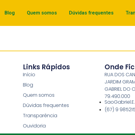
Blog
Quem somos
Dúvidas frequentes
Tra
Links Rápidos
Onde Fi
Início
RUA DOS CANA
JARDIM GRA
Blog
GABRIEL DO 
Quem somos
79.490.000
SaoGabriel.
Dúvidas frequentes
(67) 9 98521
Transparência
Ouvidoria