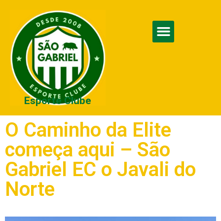
Esporte Clube
O Caminho da Elite
começa aqui – São
Gabriel EC o Javali do
Norte