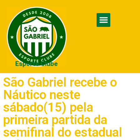
Esporte Clube
São Gabriel recebe o
Náutico neste
sábado(15) pela
primeira partida da
semifinal do estadual