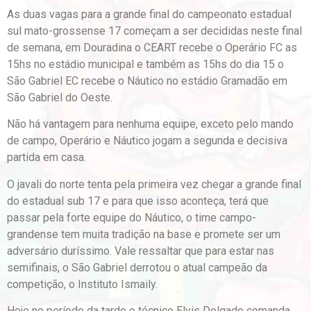
As duas vagas para a grande final do campeonato estadual
sul mato-grossense 17 começam a ser decididas neste final
de semana, em Douradina o CEART recebe o Operário FC as
15hs no estádio municipal e também as 15hs do dia 15 o
São Gabriel EC recebe o Náutico no estádio Gramadão em
São Gabriel do Oeste.
Não há vantagem para nenhuma equipe, exceto pelo mando
de campo, Operário e Náutico jogam a segunda e decisiva
partida em casa.
O javali do norte tenta pela primeira vez chegar a grande final
do estadual sub 17 e para que isso aconteça, terá que
passar pela forte equipe do Náutico, o time campo-
grandense tem muita tradição na base e promete ser um
adversário duríssimo. Vale ressaltar que para estar nas
semifinais, o São Gabriel derrotou o atual campeão da
competição, o Instituto Ismaily.
Hoje no período da tarde o técnico Elvis Delgado comanda