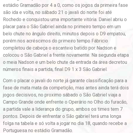
estádio Gramadão por 4 a 0, como os jogos da primeira fase
são ida e volta, no sábado 21 o javali do norte foi até
Rochedo e conquistou uma importante vitória. Daniel abriu o
placar para o São Gabriel ainda no primeiro tempo em um
belo chute no ângulo direito, minutos depois o D9 empatou,
porém nos acréscimos do primeiro tempo Fábricio
completou de cabeça o escanteio batido por Nadson e
colocou o São Gabriel a frente novamente. Na segunda etapa
o meia Nadson e um belo chute da entrada da área decretou
números finais a partida, final D9 1 x 3 São Gabriel.
Com o placar o javali do norte já garante classificação para a
fase de mata mata da competição, mas antes ainda terá dois
jogos decisivos, no proximo sábado o São Gabriel viaja a
Campo Grande onde enfrente o Operário no Olho do furacão,
a partida vale a liderança do grupo, ambos os times tem 7
pontos. Depois de enfrentar o São gabriel terá uma longa
folga na tabela e só volta a jogar no dia 18, quando recebe a
Portuguesa no estádio Gramadão.