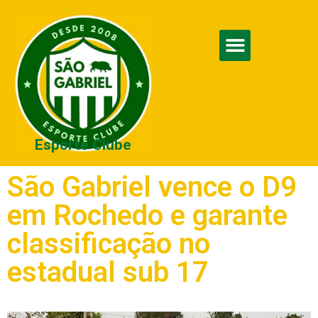
Esporte Clube
São Gabriel vence o D9
em Rochedo e garante
classificação no
estadual sub 17